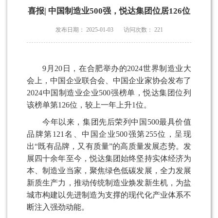
喜报| 中国制造业500强，悦达集团位居126位
发布日期：
2025-01-03
访问次数：
221
9月20日，在合肥举办的2024世界制造业大
会上，中国企业联合会、中国企业家协会发布了
2024中国制造业企业500强榜单，悦达集团位列
该榜单第126位，较上一年上升1位。
今年以来，集团先后荣列中国500最具价值
品牌第121名、中国企业500强第255位，呈现
出“既有品牌，又有质量”的高质量发展态势。发
展四十余年至今，悦达集团始终坚持实体经济为
本、制造业当家，聚焦绿色低碳发展，全力发展
新质生产力，推动传统制造业焕发新生机，为盐
城市构建以先进制造为支撑的现代化产业体系不
断注入强劲动能。