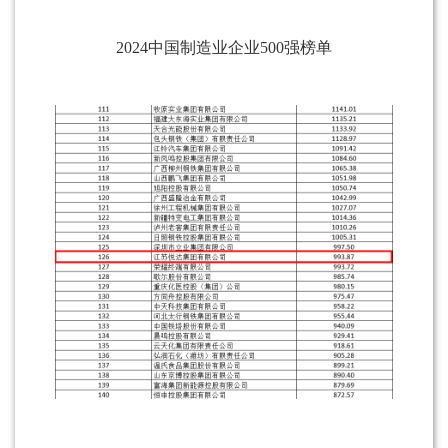
2024中国制造业企业500强榜单