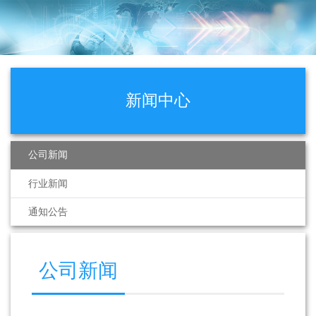
新闻中心
公司新闻
行业新闻
通知公告
公司新闻