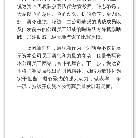
悦达资本代表队参赛队员激情澎湃、斗志昂扬，
大家以抢的意识、争的劲头、拼的勇气，全力以
赴、勇夺佳绩。场边，由公司选派的助威成员以
及自发前来的公司员工组成的啦啦队方阵摇旗呐
喊、加油助威，极大地点燃了比赛热情。
扬帆新征程，展现新作为。运动会不仅是展
示资本公司员工勇气和力量的赛场，也是书写资
本公司员工团结与奋斗的舞台。下一步，悦达资
本将把赛场展现出的拼搏精神、团结力量转化为
实干担当、凝心聚力的强大动力，做表率、 争
一流，持续开创资本公司高质量发展新局面。