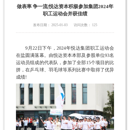
做表率 争一流|悦达资本积极参加集团2024年
职工运动会并获佳绩
发布日期：
2025-01-03
访问次数：
125
9月22日下午，2024年悦达集团职工运动会
在盐圆满落幕。由悦达资本本部及参股单位93名
运动员组成的代表队，参加了全部15个项目的比
拼，在乒乓球、羽毛球等系列比赛中取得了优异
成绩!